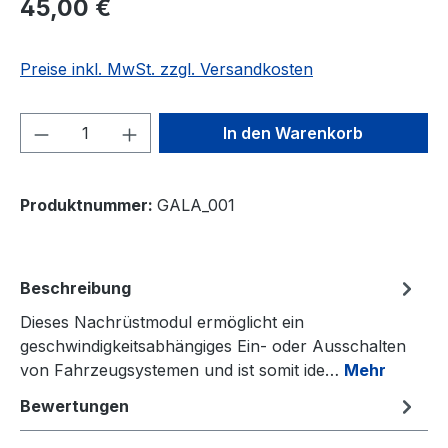
Regulärer Preis:
45,00 €
Preise inkl. MwSt. zzgl. Versandkosten
Produkt Anzahl: Gib den gewünschten We
In den Warenkorb
Produktnummer:
GALA_001
Beschreibung
Dieses Nachrüstmodul ermöglicht ein
geschwindigkeitsabhängiges Ein- oder Ausschalten
von Fahrzeugsystemen und ist somit ide…
Mehr
Bewertungen