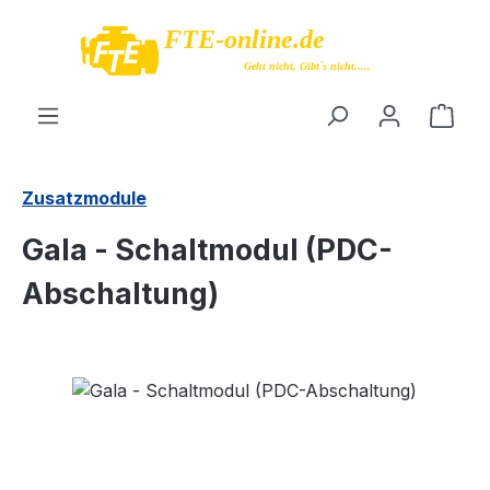
Zum Hauptinhalt springen
Ware
Zusatzmodule
Gala - Schaltmodul (PDC-
Abschaltung)
Bildergalerie überspringen