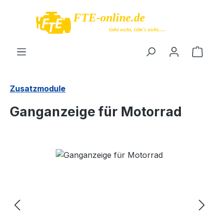
Zum Hauptinhalt springen
Ware
Zusatzmodule
Ganganzeige für Motorrad
Bildergalerie überspringen