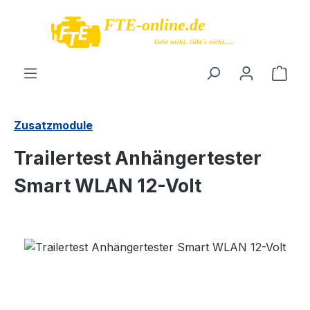
Zum Hauptinhalt springen
Ware
Zusatzmodule
Trailertest Anhängertester
Smart WLAN 12-Volt
Bildergalerie überspringen