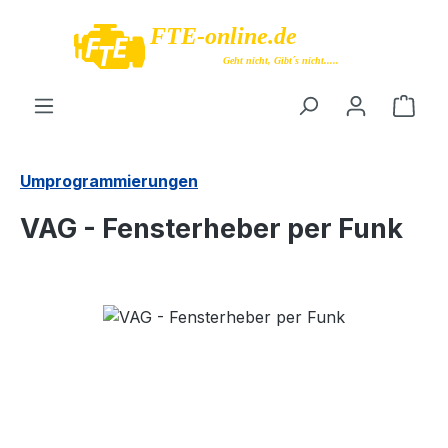
Zum Hauptinhalt springen
Ware
Umprogrammierungen
VAG - Fensterheber per Funk
Bildergalerie überspringen